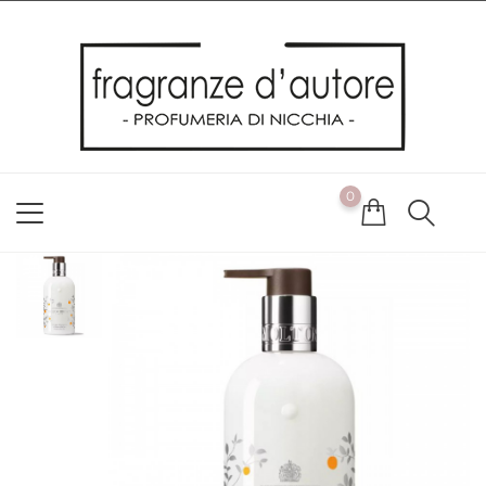
Usiamo i cookie
Utilizziamo i cookie per offrirti la migliore esperienza possibile
sul nostro sito web. Cliccando su OK, acconsenti alla nostra
politica sui cookie. Se desideri modificare le tue preferenze sui
cookie, puoi farlo
ACCETTO
0
NON ACCETTO
CAMBIA LE MIE PREFERENZE