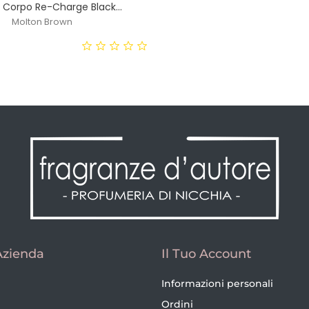
 Corpo Re-Charge Black...
Molton Brown
ezzo
Azienda
Il Tuo Account
Informazioni personali
Ordini