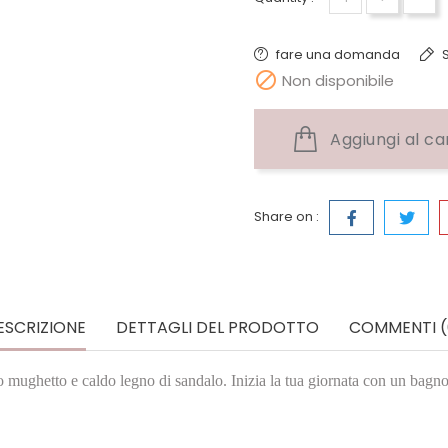
fare una domanda
S

Non disponibile
Aggiungi al ca
Share on :
ESCRIZIONE
DETTAGLI DEL PRODOTTO
COMMENTI (
so mughetto e caldo legno di sandalo. Inizia la tua giornata con un bagn