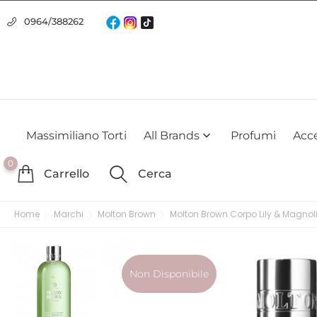
Usiamo i cookie
0964/388262
Utilizziamo i cookie per offrirti la migliore esperienza possibile su
farlo
Massimiliano Torti
All Brands
Profumi
Acce

0
Carrello
Cerca
Home
Marchi
Molton Brown
Molton Brown Corpo Lily & Magnol
Non Disponibile