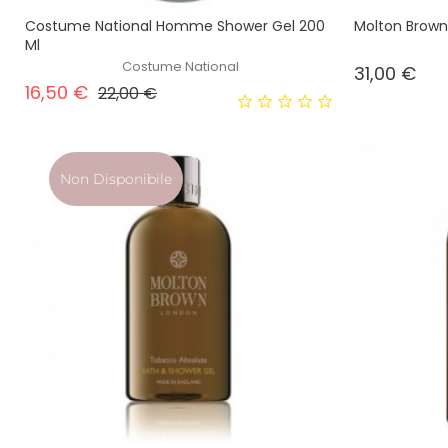
Costume National Homme Shower Gel 200
Molton Brown
Ml
Costume National
Pre
31,00 €
Prezzo base
Prezzo
16,50 €
22,00 €
Non Disponibile