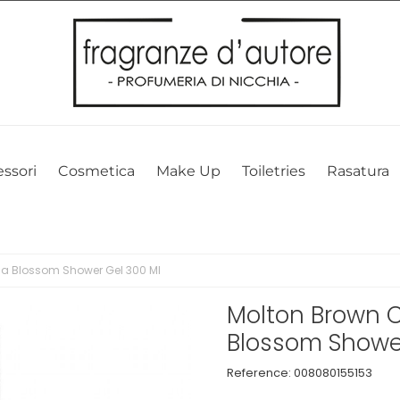
l nostro sito web. Cliccando su OK, acconsenti alla nostra politica sui 
ssori
Cosmetica
Make Up
Toiletries
Rasatura
ia Blossom Shower Gel 300 Ml
Molton Brown C
Blossom Showe
Reference:
008080155153