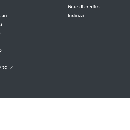
Note di credito
curi
Indirizzi
si
a
o
ARCI 📌