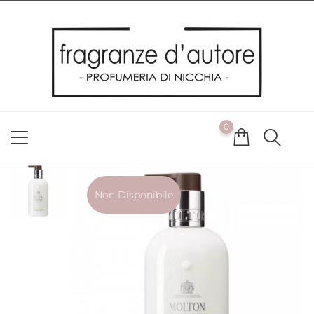
Usiamo i cookie
Utilizziamo i cookie per offrirti la migliore esperienza possibile
sul nostro sito web. Cliccando su OK, acconsenti alla nostra
politica sui cookie. Se desideri modificare le tue preferenze sui
cookie, puoi farlo
ACCETTO
0
NON ACCETTO
CAMBIA LE MIE PREFERENZE
Non Disponibile