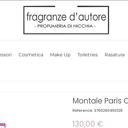
l nostro sito web. Cliccando su OK, acconsenti alla nostra politica sui 
ssori
Cosmetica
Make Up
Toiletries
Rasatura
Montale Paris C
Reference:
3760260450126
130,00 €