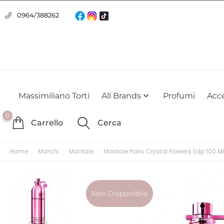
Usiamo i cookie
0964/388262
Utilizziamo i cookie per offrirti la migliore esperienza possibile su
farlo
Massimiliano Torti
All Brands
Profumi
Acce

0
Carrello
Cerca
Home
Marchi
Montale
Montale Paris Crystal Flowers Edp 100 Ml
Non Disponibile