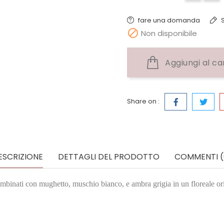
fare una domanda
S

Non disponibile
Aggiungi al ca
Share on :
ESCRIZIONE
DETTAGLI DEL PRODOTTO
COMMENTI (
combinati con mughetto, muschio bianco, e ambra grigia in un floreale or