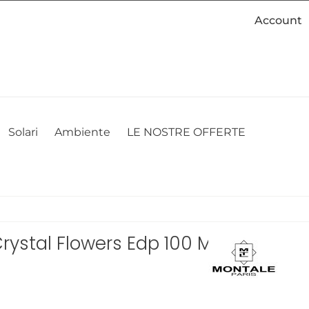
Account
cookie. Se desideri modificare le tue preferenze sui cookie, puoi
ACCETTO
NON ACCETTO
CAMBIA LE MIE PREFERENZE
Solari
Ambiente
LE NOSTRE OFFERTE
rystal Flowers Edp 100 Ml