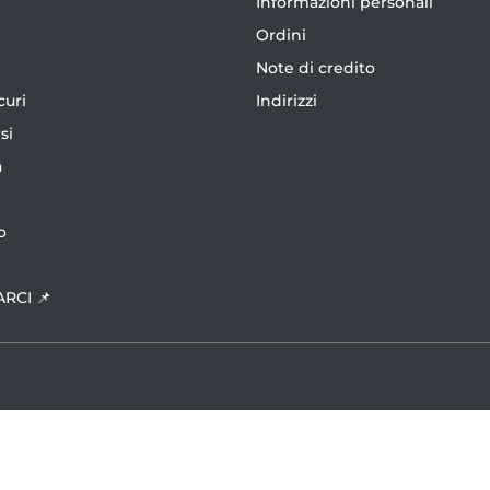
Informazioni personali
Ordini
Note di credito
curi
Indirizzi
si
a
o
ARCI 📌