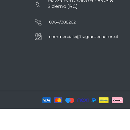
Piazza Portosalvo 6 - 89048
Siderno (RC)
0964/388262
commerciale@fragranzedautore.it