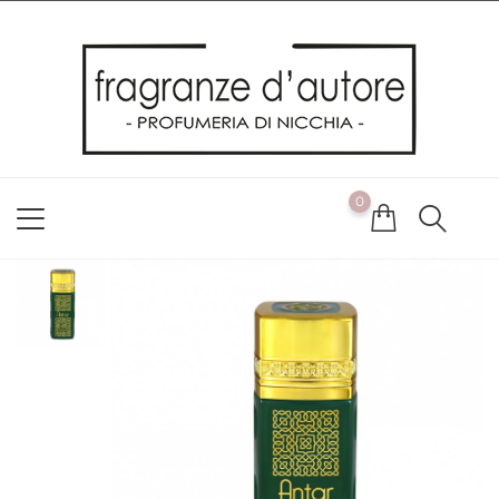
Usiamo i cookie
Utilizziamo i cookie per offrirti la migliore esperienza possibile
sul nostro sito web. Cliccando su OK, acconsenti alla nostra
politica sui cookie. Se desideri modificare le tue preferenze sui
cookie, puoi farlo
ACCETTO
0
NON ACCETTO
CAMBIA LE MIE PREFERENZE