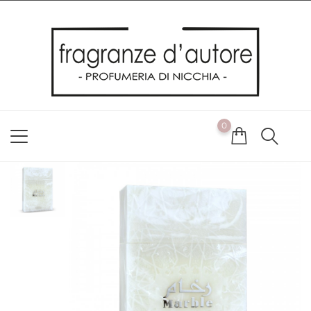
Usiamo i cookie
Utilizziamo i cookie per offrirti la migliore esperienza possibile
sul nostro sito web. Cliccando su OK, acconsenti alla nostra
politica sui cookie. Se desideri modificare le tue preferenze sui
cookie, puoi farlo
ACCETTO
0
NON ACCETTO
CAMBIA LE MIE PREFERENZE