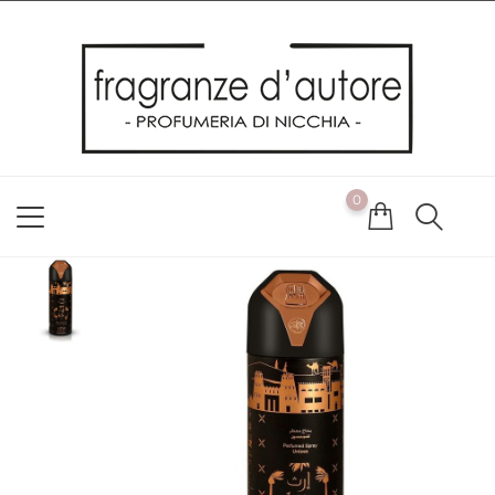
Usiamo i cookie
Utilizziamo i cookie per offrirti la migliore esperienza possibile
sul nostro sito web. Cliccando su OK, acconsenti alla nostra
politica sui cookie. Se desideri modificare le tue preferenze sui
cookie, puoi farlo
ACCETTO
0
NON ACCETTO
CAMBIA LE MIE PREFERENZE