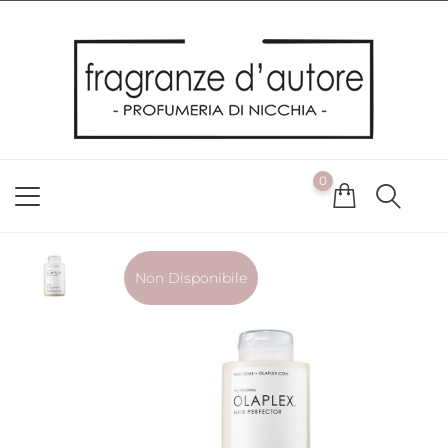
Usiamo i cookie
Utilizziamo i cookie per offrirti la migliore esperienza possibile
sul nostro sito web. Cliccando su OK, acconsenti alla nostra
politica sui cookie. Se desideri modificare le tue preferenze sui
cookie, puoi farlo
ACCETTO
0
NON ACCETTO
CAMBIA LE MIE PREFERENZE
Non Disponibile