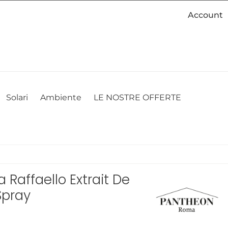
Account
cookie. Se desideri modificare le tue preferenze sui cookie, puoi
ACCETTO
NON ACCETTO
CAMBIA LE MIE PREFERENZE
Solari
Ambiente
LE NOSTRE OFFERTE
Raffaello Extrait De
Spray