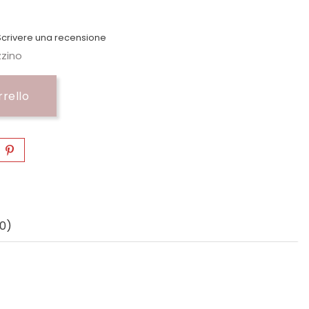
crivere una recensione
zzino
rrello
0)