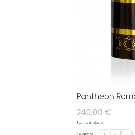
Pantheon Rom
240,00 €
Tasse incluse
+
-
Quantity :