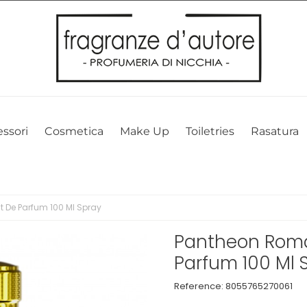
l nostro sito web. Cliccando su OK, acconsenti alla nostra politica sui 
ssori
Cosmetica
Make Up
Toiletries
Rasatura
t De Parfum 100 Ml Spray
Pantheon Roma 
Parfum 100 Ml 
Reference:
8055765270061