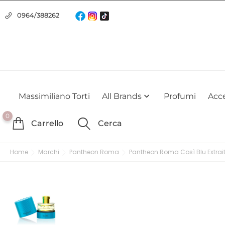
Usiamo i cookie
0964/388262
Utilizziamo i cookie per offrirti la migliore esperienza possibile su
farlo
Massimiliano Torti
All Brands
Profumi
Acce

0
Carrello
Cerca
Home
Marchi
Pantheon Roma
Pantheon Roma Così Blu Extrait