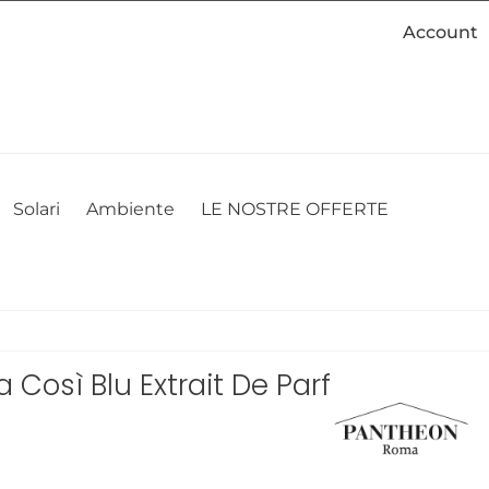
Account
cookie. Se desideri modificare le tue preferenze sui cookie, puoi
ACCETTO
NON ACCETTO
CAMBIA LE MIE PREFERENZE
Solari
Ambiente
LE NOSTRE OFFERTE
Così Blu Extrait De Parfum