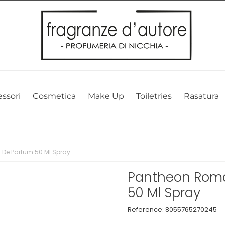
l nostro sito web. Cliccando su OK, acconsenti alla nostra politica sui 
ssori
Cosmetica
Make Up
Toiletries
Rasatura
 De Parfum 50 Ml Spray
Pantheon Roma 
50 Ml Spray
Reference:
8055765270245