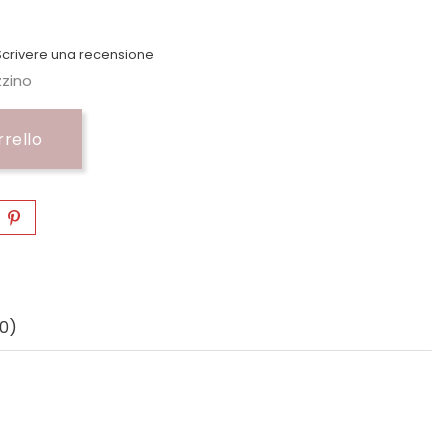
crivere una recensione
zzino
rrello
0)