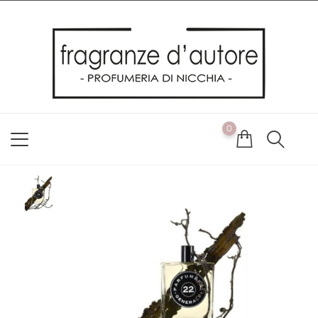
Usiamo i cookie
Utilizziamo i cookie per offrirti la migliore esperienza possibile
sul nostro sito web. Cliccando su OK, acconsenti alla nostra
politica sui cookie. Se desideri modificare le tue preferenze sui
cookie, puoi farlo
ACCETTO
0
NON ACCETTO
CAMBIA LE MIE PREFERENZE