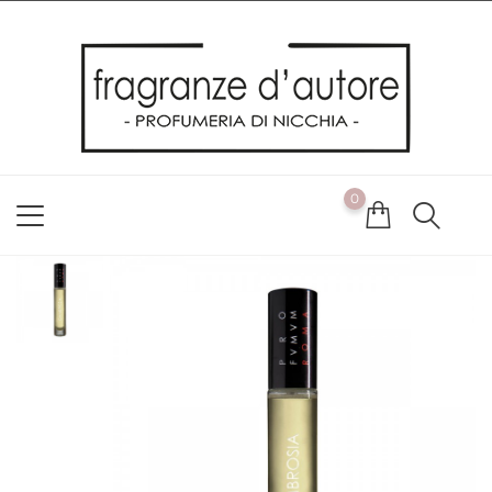
Usiamo i cookie
Utilizziamo i cookie per offrirti la migliore esperienza possibile
sul nostro sito web. Cliccando su OK, acconsenti alla nostra
politica sui cookie. Se desideri modificare le tue preferenze sui
cookie, puoi farlo
ACCETTO
0
NON ACCETTO
CAMBIA LE MIE PREFERENZE