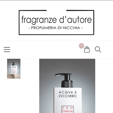
Usiamo i cookie
Utilizziamo i cookie per offrirti la migliore esperienza possibile
sul nostro sito web. Cliccando su OK, acconsenti alla nostra
politica sui cookie. Se desideri modificare le tue preferenze sui
cookie, puoi farlo
ACCETTO
0
NON ACCETTO
CAMBIA LE MIE PREFERENZE