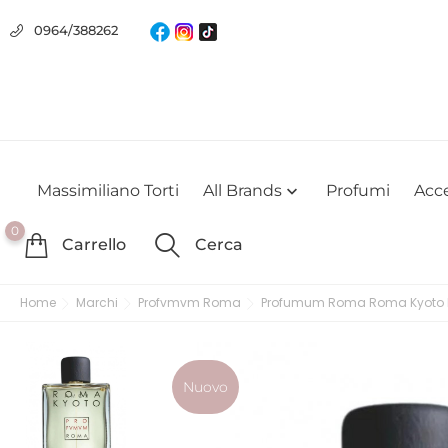
Usiamo i cookie
0964/388262
Utilizziamo i cookie per offrirti la migliore esperienza possibile su
farlo
Massimiliano Torti
All Brands
Profumi
Acce

0
Carrello
Cerca
Home
Marchi
Profvmvm Roma
Profumum Roma Roma Kyoto E
Nuovo