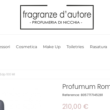
l nostro sito web. Cliccando su OK, acconsenti alla nostra politica sui 
ssori
Cosmetica
Make Up
Toiletries
Rasatura
dp 100 Ml
Profumum Roma
Reference:
8057717145281
210,00 €