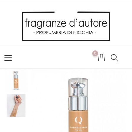
Usiamo i cookie
Utilizziamo i cookie per offrirti la migliore esperienza possibile
sul nostro sito web. Cliccando su OK, acconsenti alla nostra
politica sui cookie. Se desideri modificare le tue preferenze sui
cookie, puoi farlo
ACCETTO
0
NON ACCETTO
CAMBIA LE MIE PREFERENZE