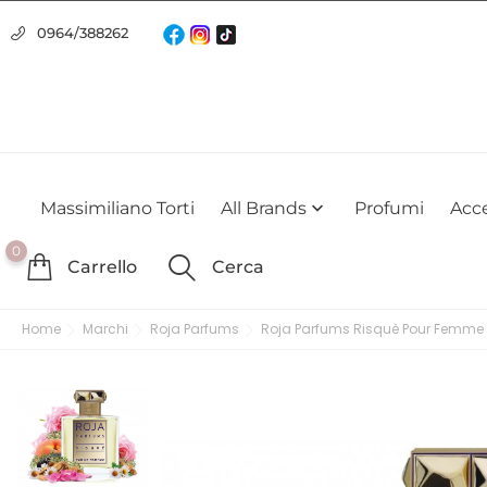
Usiamo i cookie
0964/388262
Utilizziamo i cookie per offrirti la migliore esperienza possibile su
farlo
Massimiliano Torti
All Brands
Profumi
Acce

0
Carrello
Cerca
Home
Marchi
Roja Parfums
Roja Parfums Risquè Pour Femme 