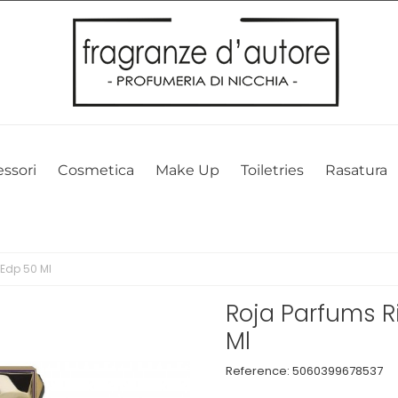
l nostro sito web. Cliccando su OK, acconsenti alla nostra politica sui 
ssori
Cosmetica
Make Up
Toiletries
Rasatura
Edp 50 Ml
Roja Parfums 
Ml
Reference:
5060399678537