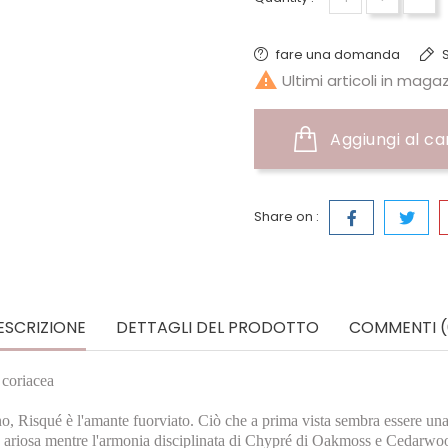
fare una domanda
S

Ultimi articoli in maga
Aggiungi al ca
Share on :
ESCRIZIONE
DETTAGLI DEL PRODOTTO
COMMENTI (
coriacea
é è l'amante fuorviato. Ciò che a prima vista sembra essere una bell
ariosa mentre l'armonia disciplinata di Chypré di Oakmoss e Cedarwood 