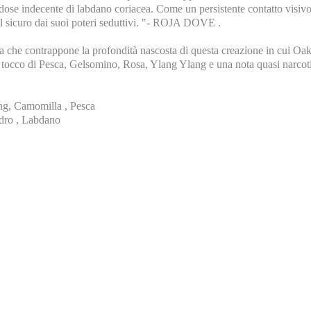
na dose indecente di labdano coriacea. Come un persistente contatto visi
 al sicuro dai suoi poteri seduttivi. "- ROJA DOVE .
zza che contrappone la profondità nascosta di questa creazione in cui 
 un tocco di Pesca, Gelsomino, Rosa, Ylang Ylang e una nota quasi narcot
ng, Camomilla , Pesca
edro , Labdano