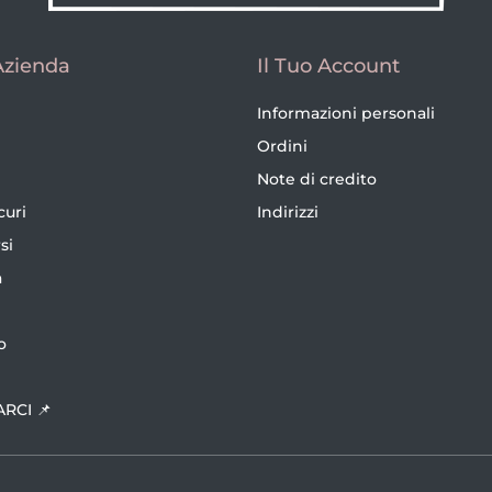
Azienda
Il Tuo Account
Informazioni personali
Ordini
Note di credito
curi
Indirizzi
si
a
o
ARCI 📌