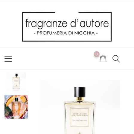
Usiamo i cookie
Utilizziamo i cookie per offrirti la migliore esperienza possibile
sul nostro sito web. Cliccando su OK, acconsenti alla nostra
politica sui cookie. Se desideri modificare le tue preferenze sui
cookie, puoi farlo
ACCETTO
0
NON ACCETTO
CAMBIA LE MIE PREFERENZE