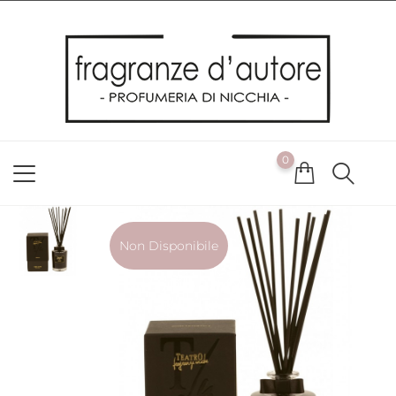
Usiamo i cookie
Utilizziamo i cookie per offrirti la migliore esperienza possibile
sul nostro sito web. Cliccando su OK, acconsenti alla nostra
politica sui cookie. Se desideri modificare le tue preferenze sui
cookie, puoi farlo
ACCETTO
0
NON ACCETTO
CAMBIA LE MIE PREFERENZE
Non Disponibile