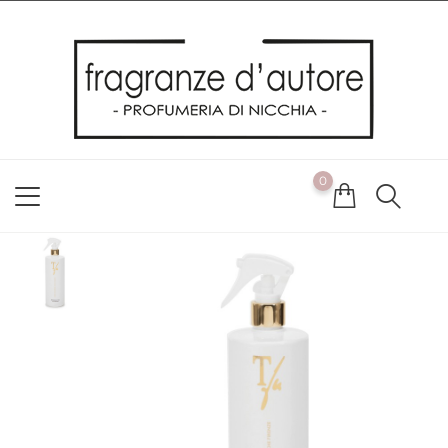
Usiamo i cookie
Utilizziamo i cookie per offrirti la migliore esperienza possibile
sul nostro sito web. Cliccando su OK, acconsenti alla nostra
politica sui cookie. Se desideri modificare le tue preferenze sui
cookie, puoi farlo
ACCETTO
0
NON ACCETTO
CAMBIA LE MIE PREFERENZE