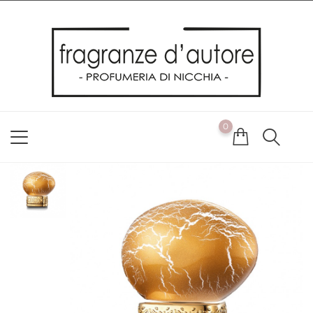
Usiamo i cookie
Utilizziamo i cookie per offrirti la migliore esperienza possibile
sul nostro sito web. Cliccando su OK, acconsenti alla nostra
politica sui cookie. Se desideri modificare le tue preferenze sui
cookie, puoi farlo
ACCETTO
0
NON ACCETTO
CAMBIA LE MIE PREFERENZE