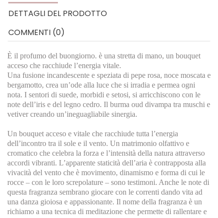
DETTAGLI DEL PRODOTTO
COMMENTI (0)
È il profumo del buongiorno. è una stretta di mano, un bouquet
acceso che racchiude l’energia vitale.
Una fusione incandescente e speziata di pepe rosa, noce moscata e
bergamotto, crea un’ode alla luce che si irradia e permea ogni
nota. I sentori di suede, morbidi e setosi, si arricchiscono con le
note dell’iris e del legno cedro. Il burma oud divampa tra muschi e
vetiver creando un’ineguagliabile sinergia.
Un bouquet acceso e vitale che racchiude tutta l’energia
dell’incontro tra il sole e il vento. Un matrimonio olfattivo e
cromatico che celebra la forza e l’intensità della natura attraverso
accordi vibranti. L’apparente staticità dell’aria è contrapposta alla
vivacità del vento che è movimento, dinamismo e forma di cui le
rocce – con le loro screpolature – sono testimoni. Anche le note di
questa fragranza sembrano giocare con le correnti dando vita ad
una danza gioiosa e appassionante. Il nome della fragranza è un
richiamo a una tecnica di meditazione che permette di rallentare e