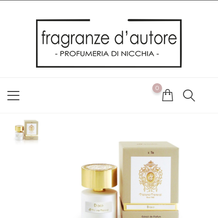
Usiamo i cookie
Utilizziamo i cookie per offrirti la migliore esperienza possibile
sul nostro sito web. Cliccando su OK, acconsenti alla nostra
politica sui cookie. Se desideri modificare le tue preferenze sui
cookie, puoi farlo
ACCETTO
0
NON ACCETTO
CAMBIA LE MIE PREFERENZE