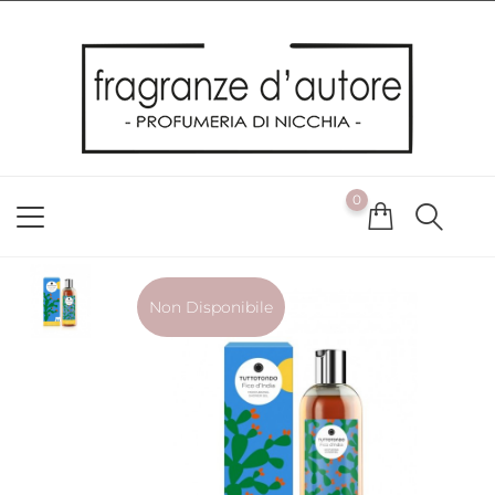
Usiamo i cookie
Utilizziamo i cookie per offrirti la migliore esperienza possibile
sul nostro sito web. Cliccando su OK, acconsenti alla nostra
politica sui cookie. Se desideri modificare le tue preferenze sui
cookie, puoi farlo
ACCETTO
0
NON ACCETTO
CAMBIA LE MIE PREFERENZE
Non Disponibile