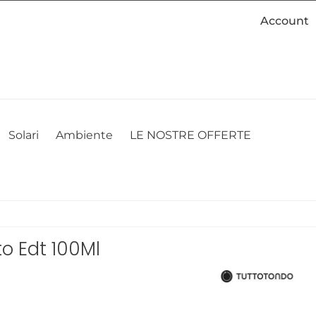
Account
cookie. Se desideri modificare le tue preferenze sui cookie, puoi
ACCETTO
NON ACCETTO
CAMBIA LE MIE PREFERENZE
Solari
Ambiente
LE NOSTRE OFFERTE
o Edt 100Ml