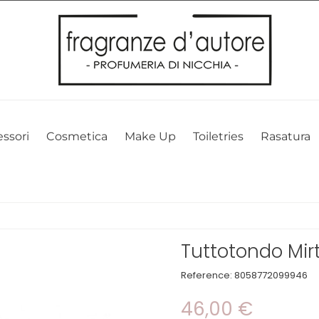
l nostro sito web. Cliccando su OK, acconsenti alla nostra politica sui 
ssori
Cosmetica
Make Up
Toiletries
Rasatura
Tuttotondo Mirt
Reference:
8058772099946
46,00 €