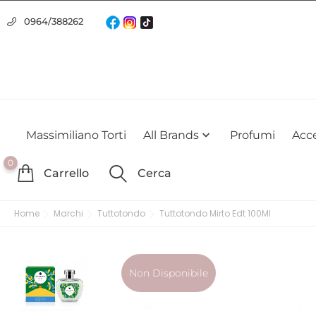
Usiamo i cookie
0964/388262
Utilizziamo i cookie per offrirti la migliore esperienza possibile su
farlo
Massimiliano Torti
All Brands
Profumi
Acce

0
Carrello
Cerca
Home
Marchi
Tuttotondo
Tuttotondo Mirto Edt 100Ml
Non Disponibile