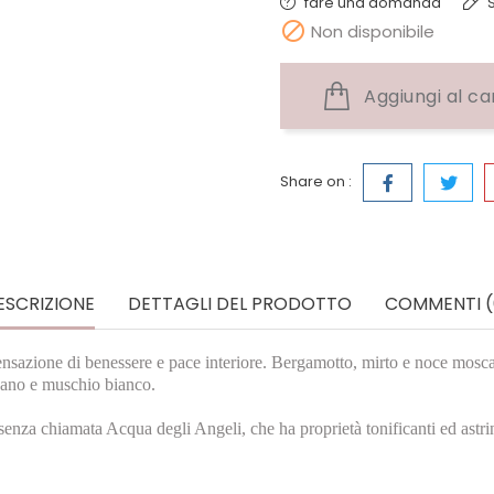
fare una domanda
S

Non disponibile
Aggiungi al ca
Share on :
ESCRIZIONE
DETTAGLI DEL PRODOTTO
COMMENTI (
sazione di benessere e pace interiore. Bergamotto, mirto e noce moscata 
ibano e muschio bianco.
’essenza chiamata Acqua degli Angeli, che ha proprietà tonificanti ed astr