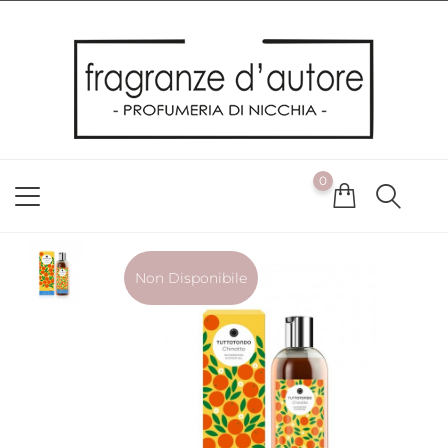
Usiamo i cookie
Utilizziamo i cookie per offrirti la migliore esperienza possibile
sul nostro sito web. Cliccando su OK, acconsenti alla nostra
politica sui cookie. Se desideri modificare le tue preferenze sui
cookie, puoi farlo
ACCETTO
0
NON ACCETTO
CAMBIA LE MIE PREFERENZE
Non Disponibile