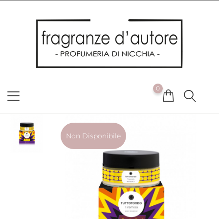
Usiamo i cookie
Utilizziamo i cookie per offrirti la migliore esperienza possibile
sul nostro sito web. Cliccando su OK, acconsenti alla nostra
politica sui cookie. Se desideri modificare le tue preferenze sui
cookie, puoi farlo
ACCETTO
0
NON ACCETTO
CAMBIA LE MIE PREFERENZE
Non Disponibile