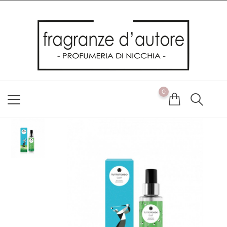
Usiamo i cookie
Utilizziamo i cookie per offrirti la migliore esperienza possibile
sul nostro sito web. Cliccando su OK, acconsenti alla nostra
politica sui cookie. Se desideri modificare le tue preferenze sui
cookie, puoi farlo
ACCETTO
0
NON ACCETTO
CAMBIA LE MIE PREFERENZE