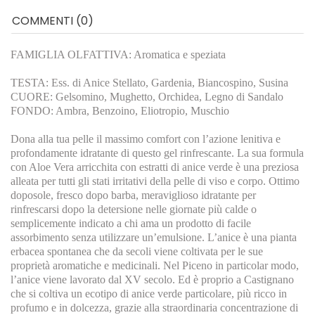
COMMENTI (0)
FAMIGLIA OLFATTIVA: Aromatica e speziata
TESTA: Ess. di Anice Stellato, Gardenia, Biancospino, Susina
CUORE: Gelsomino, Mughetto, Orchidea, Legno di Sandalo
FONDO: Ambra, Benzoino, Eliotropio, Muschio
Dona alla tua pelle il massimo comfort con l’azione lenitiva e
profondamente idratante di questo gel rinfrescante. La sua formula
con Aloe Vera arricchita con estratti di anice verde è una preziosa
alleata per tutti gli stati irritativi della pelle di viso e corpo. Ottimo
doposole, fresco dopo barba, meraviglioso idratante per
rinfrescarsi dopo la detersione nelle giornate più calde o
semplicemente indicato a chi ama un prodotto di facile
assorbimento senza utilizzare un’emulsione. L’anice è una pianta
erbacea spontanea che da secoli viene coltivata per le sue
proprietà aromatiche e medicinali. Nel Piceno in particolar modo,
l’anice viene lavorato dal XV secolo. Ed è proprio a Castignano
che si coltiva un ecotipo di anice verde particolare, più ricco in
profumo e in dolcezza, grazie alla straordinaria concentrazione di