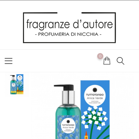
Usiamo i cookie
Utilizziamo i cookie per offrirti la migliore esperienza possibile
sul nostro sito web. Cliccando su OK, acconsenti alla nostra
politica sui cookie. Se desideri modificare le tue preferenze sui
cookie, puoi farlo
ACCETTO
0
NON ACCETTO
CAMBIA LE MIE PREFERENZE