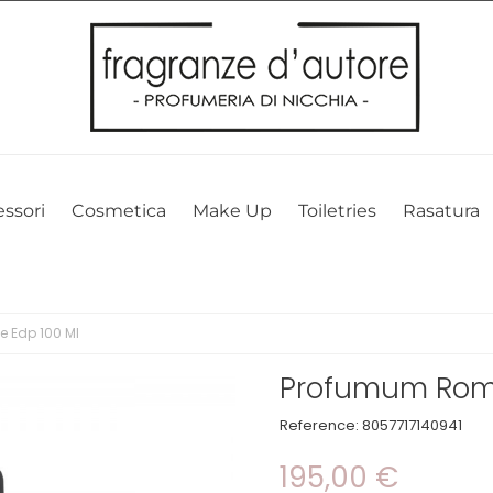
l nostro sito web. Cliccando su OK, acconsenti alla nostra politica sui 
ssori
Cosmetica
Make Up
Toiletries
Rasatura
 Edp 100 Ml
Profumum Roma
Reference:
8057717140941
195,00 €