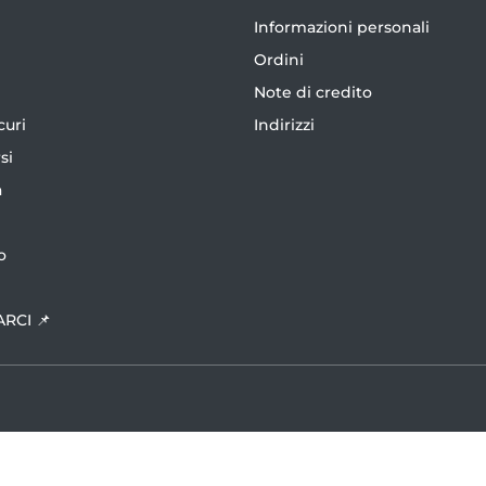
Informazioni personali
Ordini
Note di credito
curi
Indirizzi
si
a
o
ARCI 📌